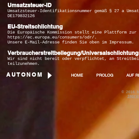
Umsatzsteuer-ID
Umsatzsteuer-Identifikationsnummer gemäß § 27 a Umsat
DE179832126
EU-Streitschlichtung
Die Europäische Kommission stellt eine Plattform zur 
https://ec.europa.eu/consumers/odr/.
Unsere E-Mail-Adresse finden Sie oben im Impressum.
Verbraucher­streit­beilegung/Universal­schlichtungs
Wir sind nicht bereit oder verpflichtet, an Streitbei
teilzunehmen.
AUTONOM
HOME
PROLOG
AUF R
© 2016 b
Impre